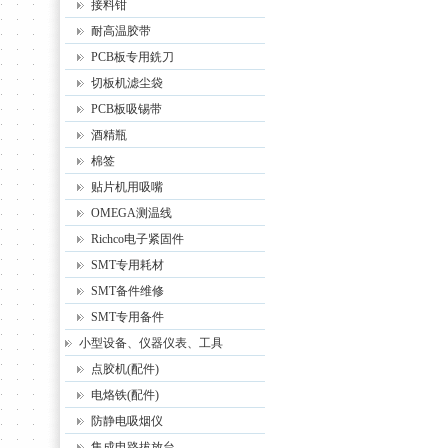
接料钳
耐高温胶带
PCB板专用銑刀
切板机滤尘袋
PCB板吸锡带
酒精瓶
棉签
贴片机用吸嘴
OMEGA测温线
Richco电子紧固件
SMT专用耗材
SMT备件维修
SMT专用备件
小型设备、仪器仪表、工具
点胶机(配件)
电烙铁(配件)
防静电吸烟仪
集成电路拔放台