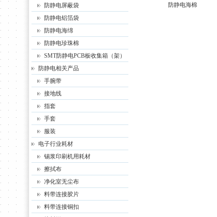
防静电海棉
防静电屏蔽袋
防静电铝箔袋
防静电海绵
防静电珍珠棉
SMT防静电PCB板收集箱（架）
防静电相关产品
手腕带
接地线
指套
手套
服装
电子行业耗材
锡浆印刷机用耗材
擦拭布
净化室无尘布
料带连接胶片
料带连接铜扣