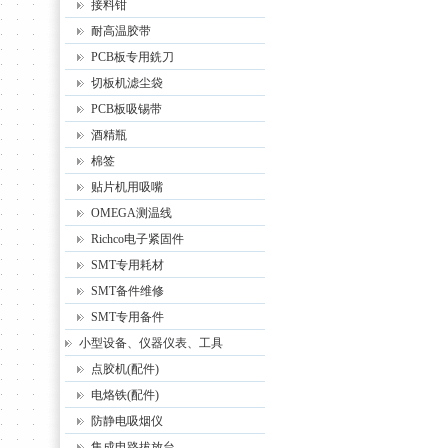
接料钳
耐高温胶带
PCB板专用銑刀
切板机滤尘袋
PCB板吸锡带
酒精瓶
棉签
贴片机用吸嘴
OMEGA测温线
Richco电子紧固件
SMT专用耗材
SMT备件维修
SMT专用备件
小型设备、仪器仪表、工具
点胶机(配件)
电烙铁(配件)
防静电吸烟仪
集成电路拔放台