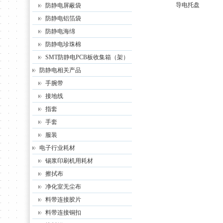
导电托盘
防静电屏蔽袋
防静电铝箔袋
防静电海绵
防静电珍珠棉
SMT防静电PCB板收集箱（架）
防静电相关产品
手腕带
接地线
指套
手套
服装
电子行业耗材
锡浆印刷机用耗材
擦拭布
净化室无尘布
料带连接胶片
料带连接铜扣